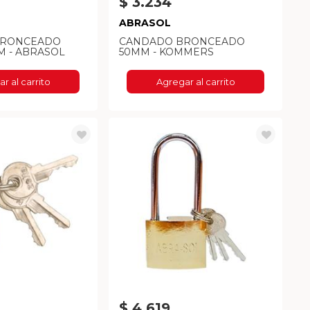
$ 3.234
ABRASOL
BRONCEADO
CANDADO BRONCEADO
 - ABRASOL
50MM - KOMMERS
r al carrito
Agregar al carrito
$ 4.619