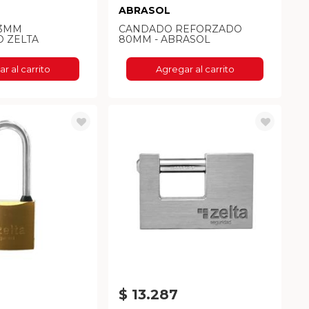
ABRASOL
63MM
CANDADO REFORZADO
 ZELTA
80MM - ABRASOL
r al carrito
Agregar al carrito
$ 13.287