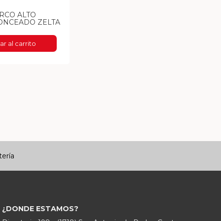
RCO ALTO
ONCEADO ZELTA
r al carrito
tería
¿DONDE ESTAMOS?