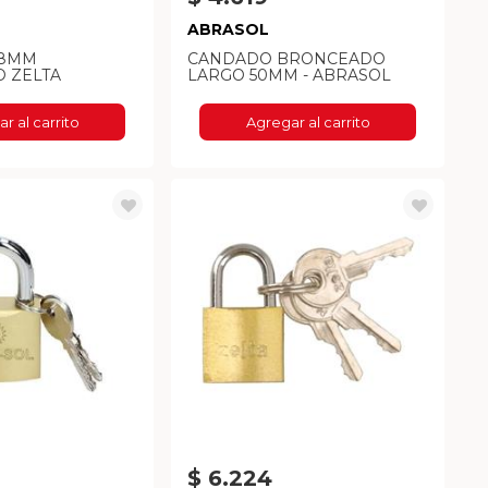
ABRASOL
38MM
CANDADO BRONCEADO
 ZELTA
LARGO 50MM - ABRASOL
r al carrito
Agregar al carrito
$ 6.224