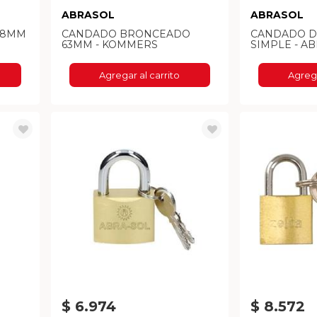
ABRASOL
ABRASOL
38MM
CANDADO BRONCEADO
CANDADO D
63MM - KOMMERS
SIMPLE - A
Agregar al carrito
Agrega
$ 6.974
$ 8.572