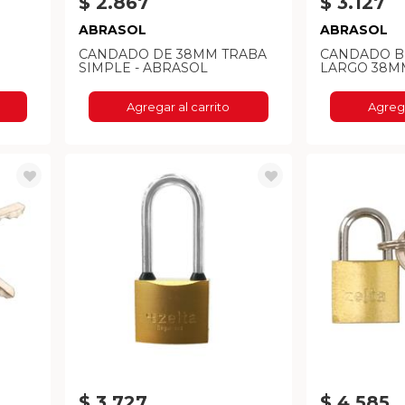
$ 2.867
$ 3.127
ABRASOL
ABRASOL
CANDADO DE 38MM TRABA
CANDADO 
SIMPLE - ABRASOL
LARGO 38MM
Agregar al carrito
Agrega
$ 3.727
$ 4.585