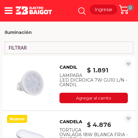
0
Ingresar
Iluminación
FILTRAR
CANDIL
$ 1.891
LAMPARA
LED DICROICA 7W GU10 L/N -
CANDIL
Agregar al carrito
Nuevo
CANDELA
$ 4.876
TORTUGA
OVALADA 18W BLANCA FRIA -