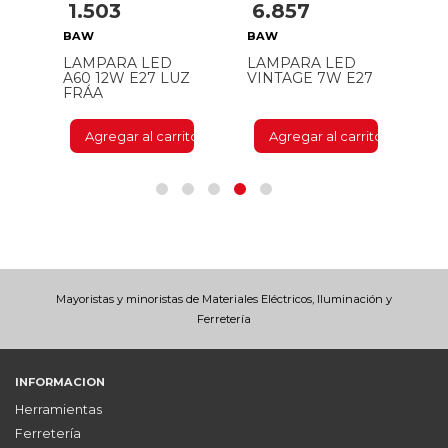
1.503
6.857
1
BAW
BAW
B
LAMPARA LED
LAMPARA LED
L
Z
A60 12W E27 LUZ
VINTAGE 7W E27
A
FRÁA
E2
ito
Agregar al carrito
Agregar al carrito
Mayoristas y minoristas de Materiales Eléctricos, Iluminación y
Ferretería
INFORMACION
Herramientas
Ferretería