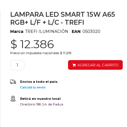
LAMPARA LED SMART 15W A65
RGB+ L/F + L/C - TREFI
Marca
: TREFI ILUMINACIÓN
EAN
: 0503020
$ 12.386
Precio sin impuestos nacionales $ 11.209
AGREGAR AL CARRITO
Envíos a todo el país.
Calculá tu envío
Retirá en nuestro local
Directorio 198, S.A. de Padua