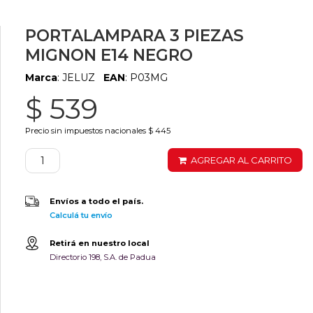
PORTALAMPARA 3 PIEZAS
MIGNON E14 NEGRO
Marca
: JELUZ
EAN
: P03MG
$ 539
Precio sin impuestos nacionales $ 445
AGREGAR AL CARRITO
Envíos a todo el país.
Calculá tu envío
Retirá en nuestro local
Directorio 198, S.A. de Padua