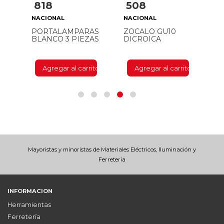
818
508
1
N
NACIONAL
NACIONAL
FE
N
PORTALAMPARAS
ZOCALO GU10
S
BLANCO 3 PIEZAS
DICROICA
10
M
ito
Agregar al carrito
Agregar al carrito
Mayoristas y minoristas de Materiales Eléctricos, Iluminación y
Ferretería
INFORMACION
Herramientas
Ferretería